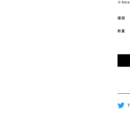
※Am
種類
数量
T