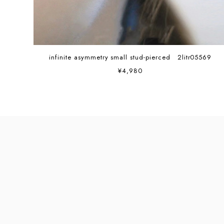
infinite asymmetry small stud-pierced 2litr05569
¥4,980