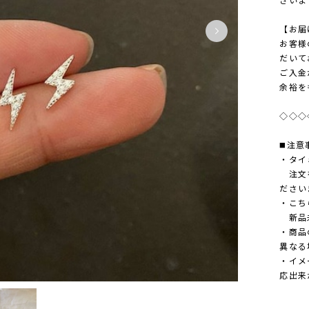
【お届
お客様
だいて
ご入金
余裕を
◇◇◇
◼️注意
・タイ
注文を
ださい
・こち
新品未
・商品
異なる
・イメ
応出来