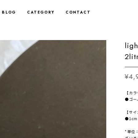
BLOG
CATEGORY
CONTACT
lig
2li
¥4,
【カラ
●ゴー
【サイ
●1cm
*単位
ざいま