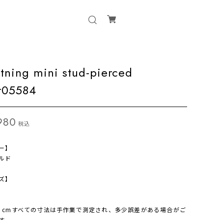
htning mini stud-pierced
tr05584
980
税込
ー】
ルド
ズ】
：cmすべての寸法は手作業で測定され、多少誤差がある場合がご
す。