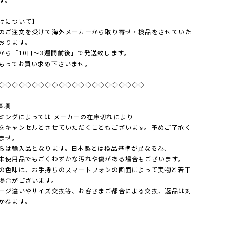
けについて】
のご注文を受けて海外メーカーから取り寄せ・検品をさせていた
おります。
から「10日～3週間前後」で発送致します。
もってお買い求め下さいませ。
◇◇◇◇◇◇◇◇◇◇◇◇◇◇◇◇◇◇◇◇◇◇
事項
ミングによっては メーカーの在庫切れにより
キャンセルとさせていただくこともございます。予めご了承く
ませ。
らは輸入品となります。日本製とは検品基準が異なる為、
使用品でもごくわずかな汚れや傷がある場合もございます。
の色味は、お手持ちのスマートフォンの画面によって実物と若干
場合がございます。
ージ違いやサイズ交換等、お客さまご都合による交換、返品は対
かねます。