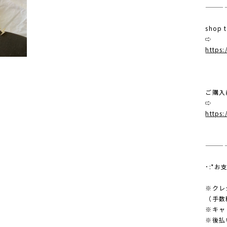
———
shop
⇨
https:
ご購入
⇨
https:
———
･:*お
※クレ
（手数
※キャ
※後払