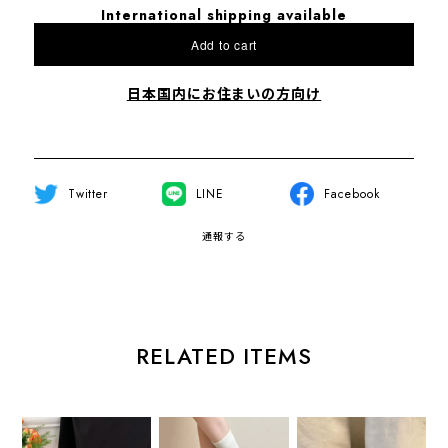
International shipping available
Add to cart
日本国内にお住まいの方向け
Twitter
LINE
Facebook
通報する
RELATED ITEMS