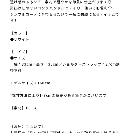
透け感のあるシアー素材で軽やかな印象に仕上がります◎
肩掛けしやすいロングハンドルでデイリー使いにも便利♡
シンプルコーデに合わせるだけで一気に旬顔になるアイテムで
す！
【カラー】
●ホワイト
【サイズ】
●サイズ
幅：33cm／高さ：36cm／ショルダーストラップ：27cm調
整不可
モデルサイズ：160cm
*採寸方法により1-3cmの誤差がある場合がございます
【素材】レース
【お届けについて】
お客様のご注文を受けて海外メーカーから取り寄せ・検品をさ