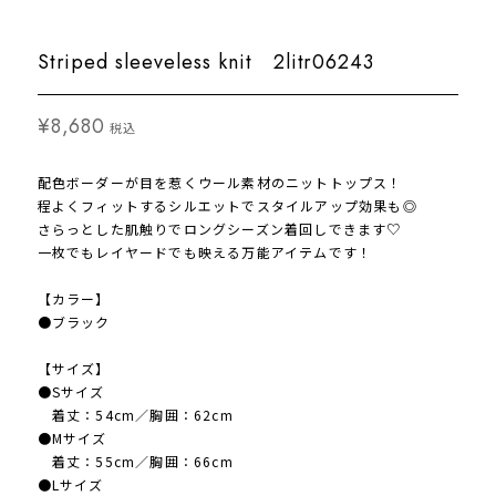
Striped sleeveless knit 2litr06243
¥8,680
税込
配色ボーダーが目を惹くウール素材のニットトップス！
程よくフィットするシルエットでスタイルアップ効果も◎
さらっとした肌触りでロングシーズン着回しできます♡
一枚でもレイヤードでも映える万能アイテムです！
【カラー】
●ブラック
【サイズ】
●Sサイズ
着丈：54cm／胸囲：62cm
●Mサイズ
着丈：55cm／胸囲：66cm
●Lサイズ