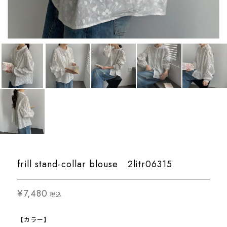
frill stand-collar blouse 2litr06315
¥7,480
税込
【カラー】