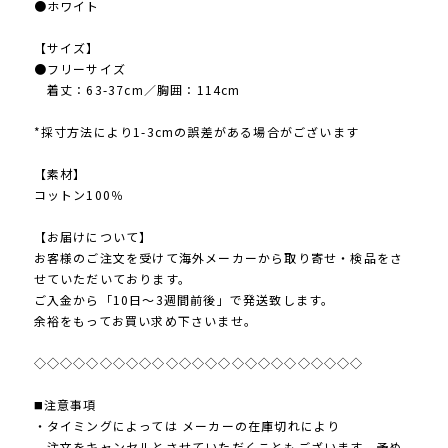
●ホワイト
【サイズ】
●フリーサイズ
着丈：63-37cm／胸囲：114cm
*採寸方法により1-3cmの誤差がある場合がございます
【素材】
コットン100％
【お届けについて】
お客様のご注文を受けて海外メーカーから取り寄せ・検品をさ
せていただいております。
ご入金から「10日～3週間前後」で発送致します。
余裕をもってお買い求め下さいませ。
◇◇◇◇◇◇◇◇◇◇◇◇◇◇◇◇◇◇◇◇◇◇◇◇◇
◼️注意事項
・タイミングによっては メーカーの在庫切れにより
注文をキャンセルとさせていただくこともございます。予め