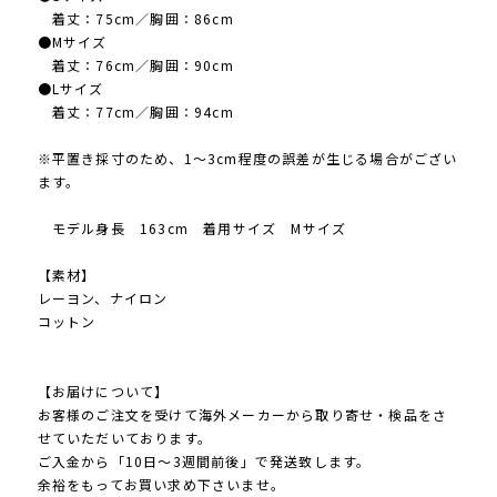
着丈：75cm／胸囲：86cm
●Mサイズ
着丈：76cm／胸囲：90cm
●Lサイズ
着丈：77cm／胸囲：94cm
※平置き採寸のため、1〜3cm程度の誤差が生じる場合がござい
ます。
モデル身長 163cm 着用サイズ Mサイズ
【素材】
レーヨン、ナイロン
コットン
【お届けについて】
お客様のご注文を受けて海外メーカーから取り寄せ・検品をさ
せていただいております。
ご入金から「10日～3週間前後」で発送致します。
余裕をもってお買い求め下さいませ。