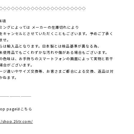
◇◇◇◇◇◇◇◇◇◇◇◇◇◇◇◇◇◇◇◇◇◇
事項
ミングによっては メーカーの在庫切れにより
キャンセルとさせていただくこともございます。予めご了承く
ませ。
らは輸入品となります。日本製とは検品基準が異なる為、
使用品でもごくわずかな汚れや傷がある場合もございます。
の色味は、お手持ちのスマートフォンの画面によって実物と若干
場合がございます。
ージ違いやサイズ交換等、お客さまご都合による交換、返品は対
かねます。
—————————
 top pageはこちら
//shop.2litr.com/