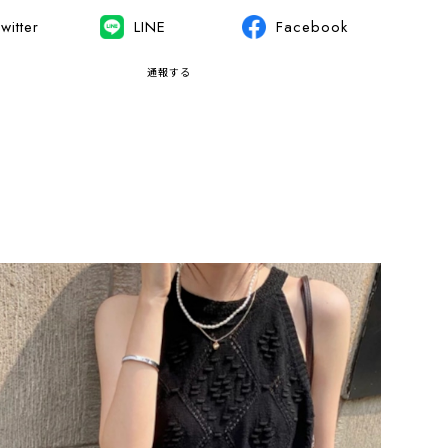
witter
LINE
Facebook
通報する