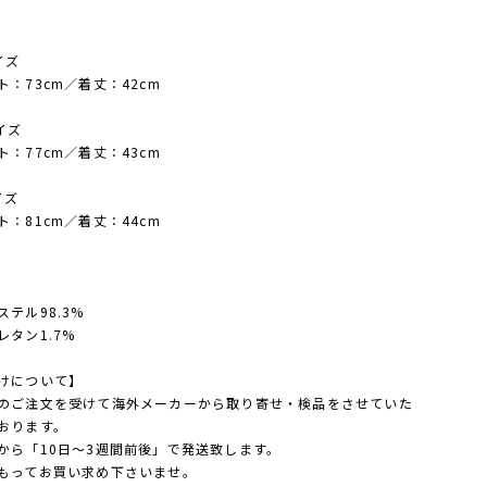
イズ
：73cm／着丈：42cm
イズ
：77cm／着丈：43cm
イズ
：81cm／着丈：44cm
ステル98.3%
レタン1.7%
けについて】
のご注文を受けて海外メーカーから取り寄せ・検品をさせていた
おります。
から「10日～3週間前後」で発送致します。
もってお買い求め下さいませ。