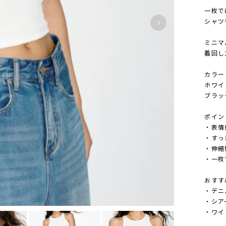
一枚で
シャツ
ミニマ
着回し
カラー
ホワイ
ブラッ
ポイン
・表情
・すっ
・伸縮
・一枚
おすす
・デニ
・シア
・ワイ