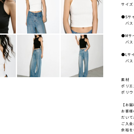
サイズ
●Sサ
バスト
●Mサ
バスト
●Lサ
バスト
素材
ポリエ
ポリウ
【お届
お客様
だいて
ご入金
余裕を