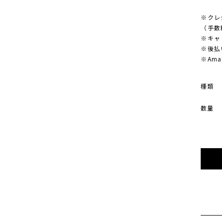
※クレ
（手数
※キャ
※後払
※Am
種類
数量