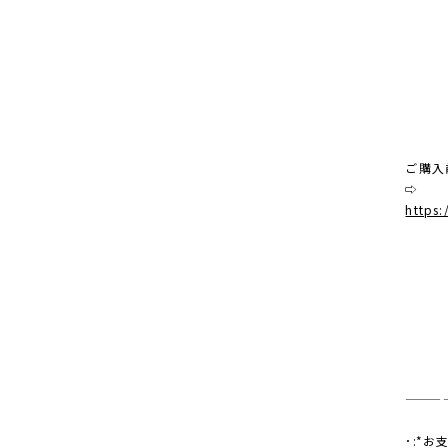
ご購入
⇨
https:
———
･:*お