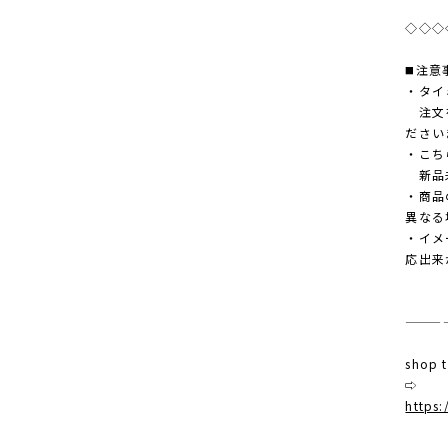
◇◇◇
◼️注意
・タイ
注文を
ださい
・こち
新品未
・商品
異なる
・イメ
応出来
———
shop
⇨
https: