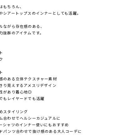
はもちろん、
やシアートップスのインナーとしても活躍。
ルながら存在感のある、
力抜群のアイテムです。
ト
ク
ト
感のある立体テクスチャー素材
きり見えするアメスリデザイン
性があり着心地◎
でもレイヤードでも活躍
めスタイリング
ム合わせでヘルシーカジュアルに
ーシャツのインナー使いにもおすすめ
ドパンツ合わせで抜け感のある大人コーデに