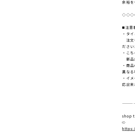
余裕を
◇◇◇
◼️注意
・タイ
注文を
ださい
・こち
新品未
・商品
異なる
・イメ
応出来
———
shop
⇨
https: