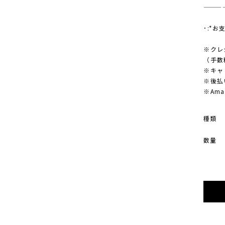
———
･:*お
※クレ
（手数
※キャ
※後払
※Am
種類
数量