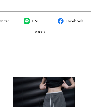
witter
LINE
Facebook
通報する