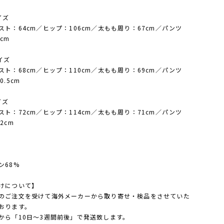
イズ
ト：64cm／ヒップ：106cm／太もも周り：67cm／パンツ
cm
イズ
ト：68cm／ヒップ：110cm／太もも周り：69cm／パンツ
0.5cm
イズ
ト：72cm／ヒップ：114cm／太もも周り：71cm／パンツ
2cm
ン68%
けについて】
のご注文を受けて海外メーカーから取り寄せ・検品をさせていた
おります。
から「10日～3週間前後」で発送致します。