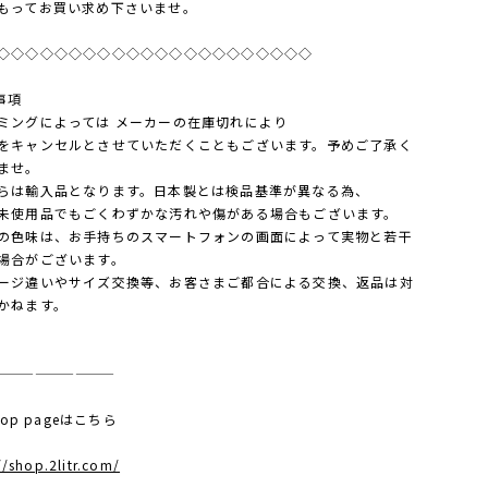
もってお買い求め下さいませ。
◇◇◇◇◇◇◇◇◇◇◇◇◇◇◇◇◇◇◇◇◇◇
事項
ミングによっては メーカーの在庫切れにより
キャンセルとさせていただくこともございます。予めご了承く
ませ。
らは輸入品となります。日本製とは検品基準が異なる為、
使用品でもごくわずかな汚れや傷がある場合もございます。
の色味は、お手持ちのスマートフォンの画面によって実物と若干
場合がございます。
ージ違いやサイズ交換等、お客さまご都合による交換、返品は対
かねます。
—————————
 top pageはこちら
//shop.2litr.com/