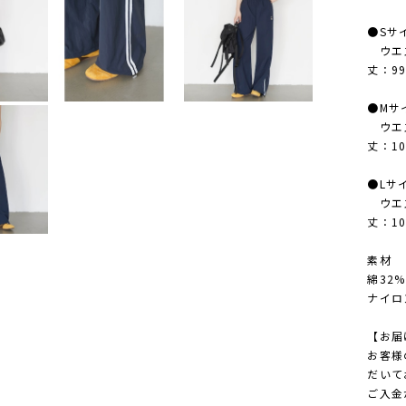
●Sサ
ウエス
丈：99
●Mサ
ウエス
丈：10
●Lサ
ウエス
丈：10
素材
綿32%
ナイロ
【お届
お客様
だいて
ご入金