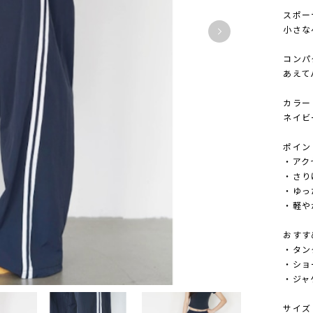
スポー
小さな
コンパ
あえて
カラー
ネイビ
ポイン
・アク
・さり
・ゆっ
・軽や
おすす
・タン
・ショ
・ジャ
サイズ