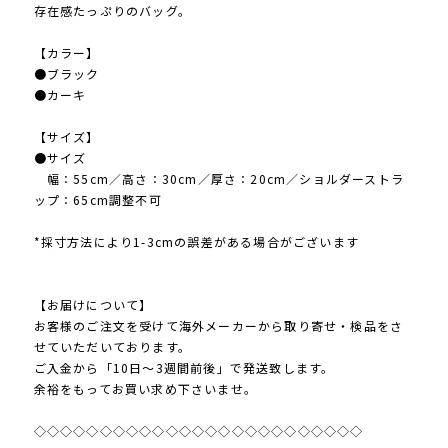
存在感たっぷりのバッグ。
【カラー】
●ブラック
●カーキ
【サイズ】
●サイズ
幅：55cm／高さ：30cm／厚さ：20cm／ショルダーストラ
ップ：65cm調整不可
*採寸方法により1-3cmの誤差がある場合がございます
【お届けについて】
お客様のご注文を受けて海外メーカーから取り寄せ・検品をさ
せていただいております。
ご入金から「10日～3週間前後」で発送致します。
余裕をもってお買い求め下さいませ。
◇◇◇◇◇◇◇◇◇◇◇◇◇◇◇◇◇◇◇◇◇◇◇◇◇