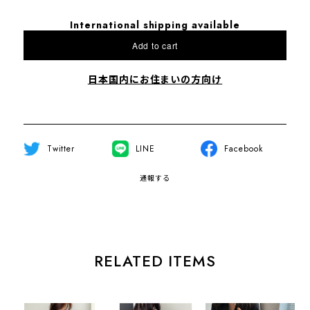
International shipping available
Add to cart
日本国内にお住まいの方向け
Twitter
LINE
Facebook
通報する
RELATED ITEMS