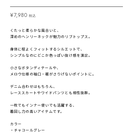
¥7,980
税込
くたっと柔らかな風合いと、
深めのヘンリーネックが魅力のリブトップス。
身体に程よくフィットするシルエットで、
シンプルなのにどこか色っぽい抜け感を演出。
小さなボタンディテールや、
メロウ仕様の袖口・裾がさりげないポイントに。
デニム合わせはもちろん、
レーススカートやワイドパンツとも相性抜群。
一枚でもインナー使いでも活躍する、
着回し力の高いアイテムです。
カラー
・チャコールグレー