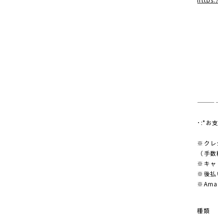
———
･:*お
※クレ
（手数
※キャ
※後払
※Am
種類