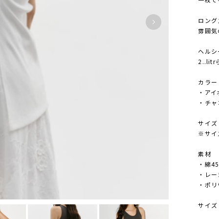
ロング
雰囲気
ヘルシ
2..l
カラー
・アイ
・チャ
サイズ
※サイ
素材
・綿4
・レー
・ポリ
サイズ