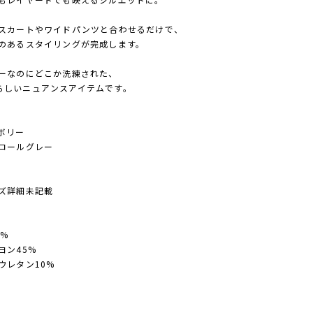
スカートやワイドパンツと合わせるだけで、
のあるスタイリングが完成します。
ーなのにどこか洗練された、
itrらしいニュアンスアイテムです。
ボリー
コールグレー
ズ詳細未記載
5%
ヨン45%
ウレタン10%