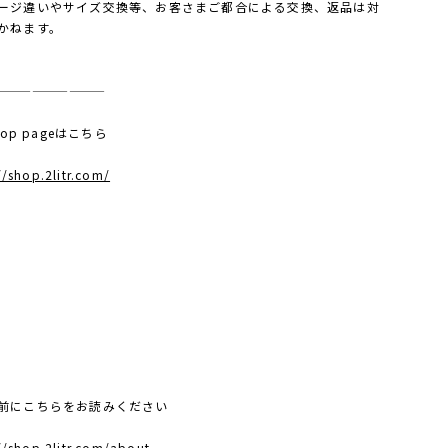
ージ違いやサイズ交換等、お客さまご都合による交換、返品は対
かねます。
—————————
 top pageはこちら
//shop.2litr.com/
前にこちらをお読みください
//shop.2litr.com/about