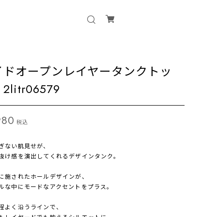
イドオープンレイヤータンクトッ
litr06579
980
税込
ぎない肌見せが、
抜け感を演出してくれるデザインタンク。
に施されたホールデザインが、
ルな中にモードなアクセントをプラス。
程よく沿うラインで、
もレイヤードでも映えるシルエットに。