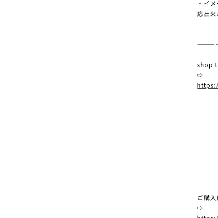
・イメ
応出来
———
shop
⇨
https:
ご購入
⇨
https: