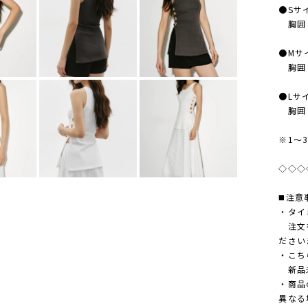
●Sサ
胸囲：
●Mサ
胸囲：
●Lサ
胸囲：
※1〜
◇◇◇
◼️注意
・タイ
注文を
ださい
・こち
新品未
・商品
異なる