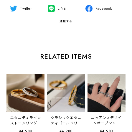
Twitter
LINE
Facebook
通報する
RELATED ITEMS
エタニティライン
クラシックエタニ
ニュアンスデザイ
ストーンリング
ティゴールドリン
ンオープンリン
2litr06464
グ 2litr06465
グ 2litr06595
¥4,980
¥4,980
¥4,980