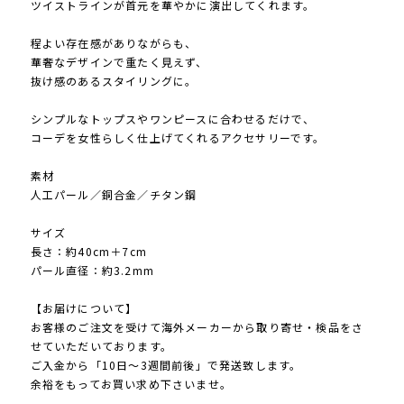
ツイストラインが首元を華やかに演出してくれます。
程よい存在感がありながらも、
華奢なデザインで重たく見えず、
抜け感のあるスタイリングに。
シンプルなトップスやワンピースに合わせるだけで、
コーデを女性らしく仕上げてくれるアクセサリーです。
素材
人工パール／銅合金／チタン鋼
サイズ
長さ：約40cm＋7cm
パール直径：約3.2mm
【お届けについて】
お客様のご注文を受けて海外メーカーから取り寄せ・検品をさ
せていただいております。
ご入金から「10日～3週間前後」で発送致します。
余裕をもってお買い求め下さいませ。