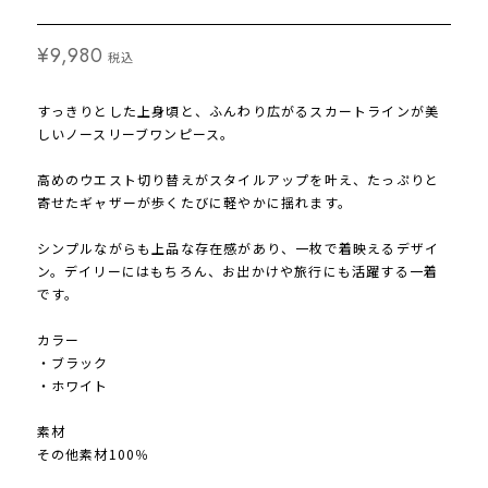
¥9,980
税込
すっきりとした上身頃と、ふんわり広がるスカートラインが美
しいノースリーブワンピース。
高めのウエスト切り替えがスタイルアップを叶え、たっぷりと
寄せたギャザーが歩くたびに軽やかに揺れます。
シンプルながらも上品な存在感があり、一枚で着映えるデザイ
ン。デイリーにはもちろん、お出かけや旅行にも活躍する一着
です。
カラー
・ブラック
・ホワイト
素材
その他素材100％