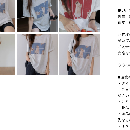
●Lサ
肩幅：
着丈：6
お客様
だいて
ご入金
余裕を
◇◇◇
◼️注意
・タイ
注文を
ださい
・こち
新品未
・商品
異なる
・イメ