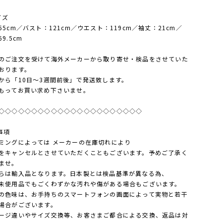
イズ
55cm／バスト：121cm／ウエスト：119cm／袖丈：21cm／
9.5cm
のご注文を受けて海外メーカーから取り寄せ・検品をさせていた
おります。
から「10日～3週間前後」で発送致します。
もってお買い求め下さいませ。
◇◇◇◇◇◇◇◇◇◇◇◇◇◇◇◇◇◇◇◇◇◇
事項
ミングによっては メーカーの在庫切れにより
キャンセルとさせていただくこともございます。予めご了承く
ませ。
らは輸入品となります。日本製とは検品基準が異なる為、
使用品でもごくわずかな汚れや傷がある場合もございます。
の色味は、お手持ちのスマートフォンの画面によって実物と若干
場合がございます。
ージ違いやサイズ交換等、お客さまご都合による交換、返品は対