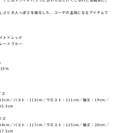
しさと大人っぽさを両立した、コーデの主役になるアイテムで
イト×レッド
レー×ブルー
％
35％
イズ
53cm／バスト：113cm／ウエスト：111cm／袖丈：19cm／
5.5cm
イズ
54cm／バスト：117cm／ウエスト：115cm／袖丈：20cm／
7.5cm