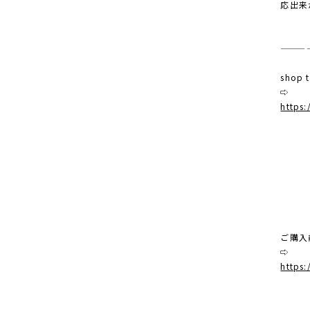
応出来
———
shop
⇨
https:
ご購入
⇨
https: