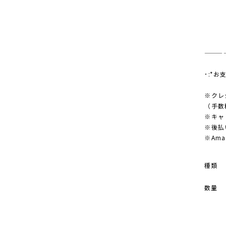
———
･:*お
※クレ
（手数
※キャ
※後払
※Am
種類
数量