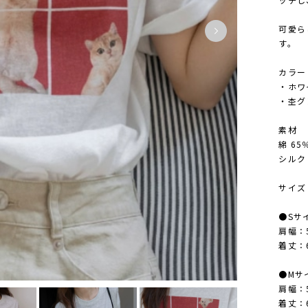
可愛ら
す。
カラー
・ホワ
・杢グ
素材
綿 65
シルク 
サイズ
●Sサ
肩幅：
着丈：6
●Mサ
肩幅：
着丈：6