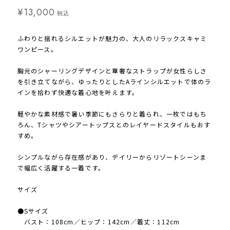
¥13,000
税込
ふわりと揺れるシルエットが魅力の、大人のリラックスキャミ
ワンピース。
胸元のシャーリングデザインと華奢なストラップが女性らしさ
を引き立てながら、ゆったりとしたAラインシルエットで体のラ
インを拾わず快適な着心地を叶えます。
軽やかな素材感で暑い季節にもさらりと着られ、一枚ではもち
ろん、Tシャツやシアートップスとのレイヤードスタイルもおす
すめ。
シンプルながら存在感があり、デイリーからリゾートシーンま
で幅広く活躍する一着です。
サイズ
●Sサイズ
バスト：108cm／ヒップ：142cm／着丈：112cm