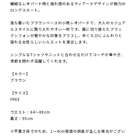
繊細なレオパード柄と揺れ感のあるティアードデザインが魅力の
ロングスカート。
落ち着いたブラウンベースの小柄レオパードで、大人のカジュア
ルスタイルに取り入れやすい一枚です。裾に切り替えたブラッ
クシフォンが軽やかな印象をプラスし、歩くたびにふんわりと
揺れる女性らしいシルエットを演出します。
シンプルなTシャツやニットと合わせるだけでコーデが華やぎ、
季節を問わず活躍してくれます。
【カラー】
ブラウン
【サイズ】
FREE
ウエスト：64〜88cm
着丈：90cm
※平置き採寸のため、1〜4cm程度の誤差が生じる場合がござい