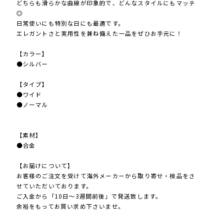
どちらも滑らかな曲線が印象的で、どんなスタイルにもマッチ
◎
日常使いにも特別な日にも最適です。
エレガントさと実用性を兼ね備えた一品をぜひお手元に！
【カラー】
●シルバー
【タイプ】
●ワイド
●ノーマル
【素材】
●合金
【お届けについて】
お客様のご注文を受けて海外メーカーから取り寄せ・検品をさ
せていただいております。
ご入金から「10日～3週間前後」で発送致します。
余裕をもってお買い求め下さいませ。