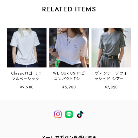
RELATED ITEMS
Classicロゴ ミニ
WE OUR US ロゴ
ヴィンテージウォ
マルベーシックT
コンパクトTシャ
ッシュド シアータ
シャツ
ツ 2litr06494
ッチTシャツ
¥9,980
¥5,980
¥7,820
2litr06488
2litr06629
メールマガジンを受け取る