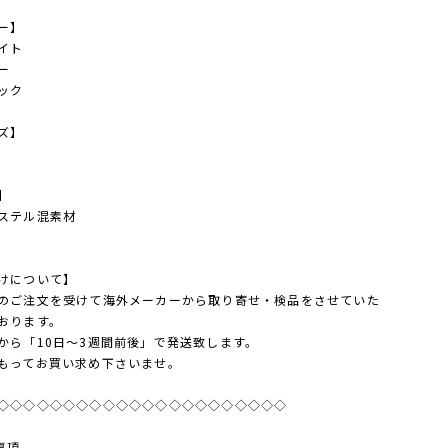
ー】
イト
ー
ック
ズ】
】
ステル混素材
けについて】
のご注文を受けて海外メーカーから取り寄せ・検品をさせていた
おります。
から「10日～3週間前後」で発送致します。
もってお買い求め下さいませ。
◇◇◇◇◇◇◇◇◇◇◇◇◇◇◇◇◇◇◇◇◇◇
事項