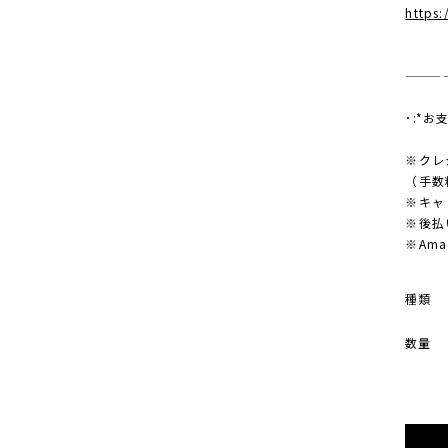
https:
———
･:*お
※クレ
（手数
※キャ
※後払
※Am
種類
数量