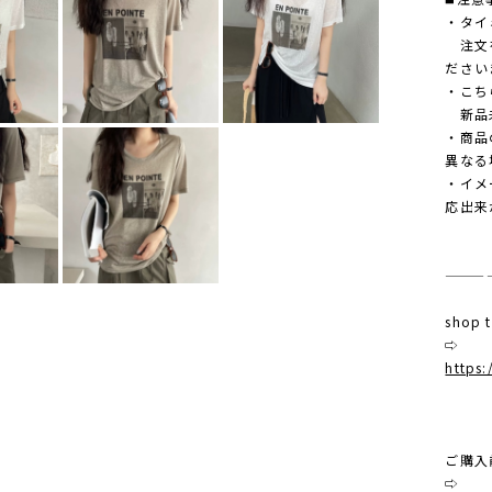
・タイ
注文を
ださい
・こち
新品未
・商品
異なる
・イメ
応出来
———
shop
⇨
https:
ご購入
⇨