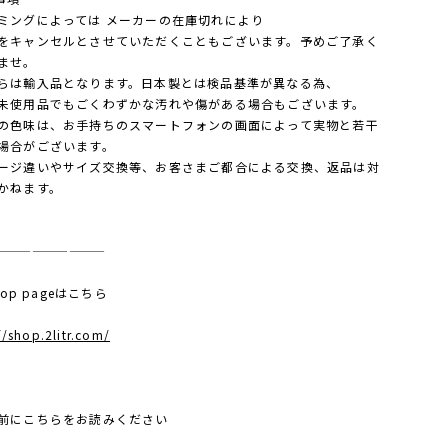
ミングによっては メーカーの在庫切れにより
キャンセルとさせていただくこともございます。予めご了承く
ませ。
らは輸入品となります。日本製とは検品基準が異なる為、
使用品でもごくわずかな汚れや傷がある場合もございます。
の色味は、お手持ちのスマートフォンの画面によって実物と若干
場合がございます。
ージ違いやサイズ交換等、お客さまご都合による交換、返品は対
かねます。
—————————
 top pageはこちら
//shop.2litr.com/
前にこちらをお読みください